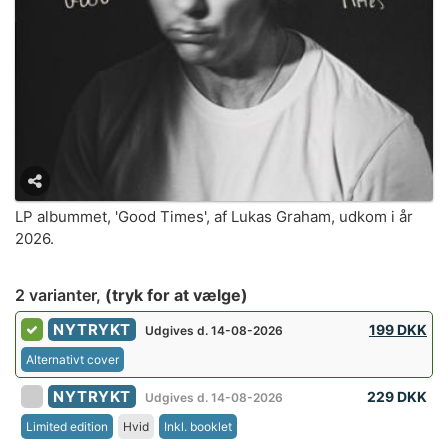
LP albummet, 'Good Times', af Lukas Graham, udkom i år
2026.
2 varianter,
(tryk for at vælge)
NYTRYKT
199 DKK
Udgives d. 14-08-2026
Alternativt cover
NYTRYKT
229 DKK
Udgives d. 14-08-2026
Limited edition
Hvid
Inkl. booklet