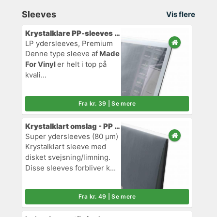
Sleeves
Vis flere
Krystalklare PP-sleeves (110 µm)
LP ydersleeves, Premium
Denne type sleeve af
Made
For Vinyl
er helt i top på
kvali...
Fra kr. 39 | Se mere
Krystalklart omslag - PP plast
Super ydersleeves (80 µm)
Krystalklart sleeve med
disket svejsning/limning.
Disse sleeves forbliver k...
Fra kr. 49 | Se mere