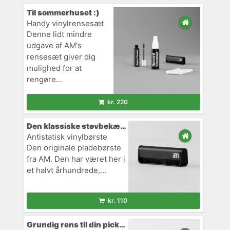
Til sommerhuset :)
Handy vinylrensesæt
Denne lidt mindre
udgave af AM's
rensesæt giver dig
mulighed for at
rengøre...
kr. 220
Den klassiske støvbekæmper
Antistatisk vinylbørste
Den originale pladebørste
fra AM. Den har været her i
et halvt århundrede,...
kr. 110
Grundig rens til din pickup