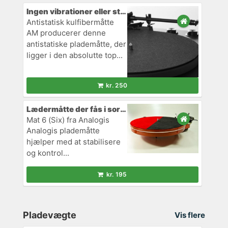
Ingen vibrationer eller støv
Antistatisk kulfibermåtte
AM producerer denne
antistatiske plademåtte, der
ligger i den absolutte top...
kr. 250
Lædermåtte der fås i sort og rød
Mat 6 (Six) fra Analogis
Analogis plademåtte
hjælper med at stabilisere
og kontrol...
kr. 195
Pladevægte
Vis flere