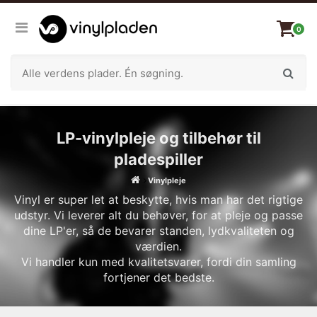
0
LP-vinylpleje og tilbehør til
pladespiller
Vinylpleje
Vinyl er super let at beskytte, hvis man har det rigtige
udstyr. Vi leverer alt du behøver, for at pleje og passe
dine LP'er, så de bevarer standen, lydkvaliteten og
værdien.
Vi handler kun med kvalitetsvarer, fordi din samling
fortjener det bedste.