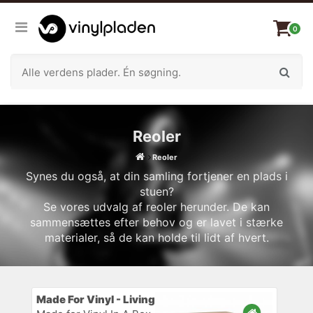
0
Reoler
Reoler
Synes du også, at din samling fortjener en plads i
stuen?
Se vores udvalg af reoler herunder. De kan
sammensættes efter behov og er lavet i stærke
materialer, så de kan holde til lidt af hvert.
Made For Vinyl - Living