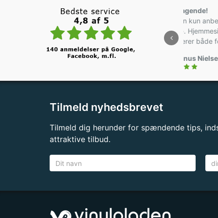
Fremrage
Jeg kan ku
højeste. H
karakterer 
Jan Stinus
Tilmeld nyhedsbrevet
Tilmeld dig herunder for spændende tips, inds
attraktive tilbud.