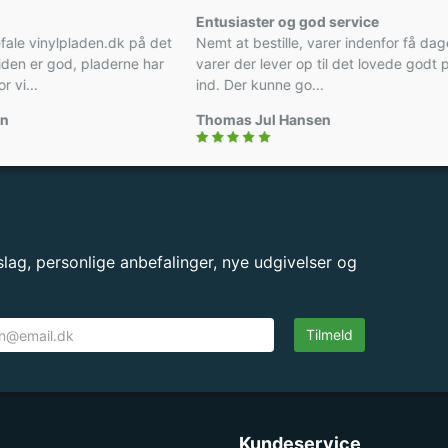
nde!
Entusiaster og god service
n anbefale vinylpladen.dk på det
Nemt at bestille, varer indenfo
jemmesiden er god, pladerne har
varer der lever op til det love
både for vi...
ind. Der kunne go...
 Nielsen
Thomas Jul Hansen
lag, personlige anbefalinger, nye udgivelser og
Tilmeld
Kundeservice