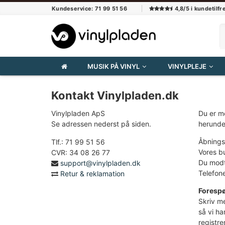
Kundeservice:
71 99 51 56
4,8/5 i kundetilf
MUSIK PÅ VINYL
VINYLPLEJE
Kontakt
Vinylpladen.dk
Vinylpladen ApS
Du er me
Se adressen nederst på siden.
herunder
Åbnings
Tlf.: 71 99 51 56
Vores bu
CVR: 34 08 26 77
Du modta
support@vinylpladen.dk
Telefon
Retur & reklamation
Forespø
Skriv me
så vi ha
registre