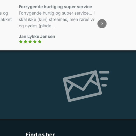
Forrygende hurtig og super service
God
r få dage og
Forrygende hurtig og super service... Musik
For
de godt pakket
skal ikke (kun) streames, men røres ved, føles
stan
og nydes (plade ...
kval
Jan Lykke Jensen
Mad
Find os her