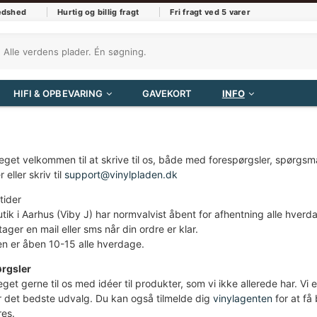
redshed
Hurtig og billig fragt
Fri fragt ved 5 varer
HIFI & OPBEVARING
GAVEKORT
INFO
get velkommen til at skrive til os, både med forespørgsler, spørgsmål
 eller skriv til
support@vinylpladen.dk
tider
tik i Aarhus (Viby J) har normvalvist åbent for afhentning alle hver
ger en mail eller sms når din ordre er klar.
en er åben 10-15 alle hverdage.
rgsler
get gerne til os med idéer til produkter, som vi ikke allerede har. Vi e
r det bedste udvalg. Du kan også tilmelde dig
vinylagenten
for at få
res.