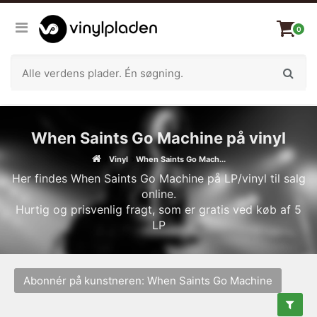
0
When Saints Go Machine på vinyl
Vinyl
When Saints Go Mach...
Her findes When Saints Go Machine på LP/vinyl til salg
online.
Hurtig og prisvenlig fragt, som er gratis ved køb af 5
LP
Abonnér på kunstneren: When Saints Go Machine