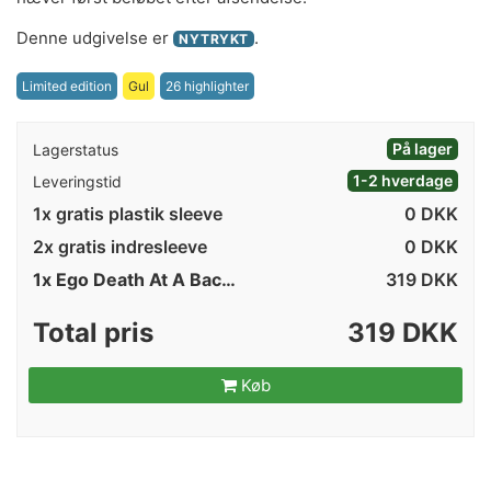
Denne udgivelse er
.
NYTRYKT
Limited edition
Gul
26 highlighter
På lager
Lagerstatus
1-2 hverdage
Leveringstid
1x gratis plastik sleeve
0 DKK
2x gratis indresleeve
0 DKK
1x Ego Death At A Bachelorette Party på vinyl
319
DKK
Total pris
319 DKK
Køb