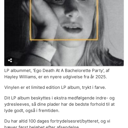
LP albummet, 'Ego Death At A Bachelorette Party', af
Hayley Williams, er en nyere udgivelse fra år 2025.
Vinylen er et limited edition LP album, trykt i farve.
Dit LP album beskyttes i ekstra medfølgende indre- og
ydresleeves, så dine plader har de bedste forhold til at
lyde godt, også i fremtiden.
Du har altid 100 dages fortrydelsesret/bytteret, og vi
hæver først beløbet efter afsendelse.