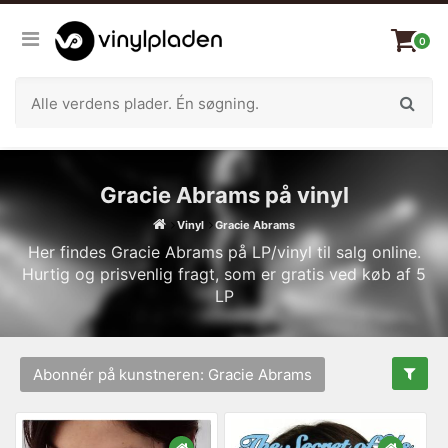
0
Gracie Abrams på vinyl
Vinyl
Gracie Abrams
Her findes Gracie Abrams på LP/vinyl til salg online.
Hurtig og prisvenlig fragt, som er gratis ved køb af 5
LP
Abonnér på kunstneren: Gracie Abrams