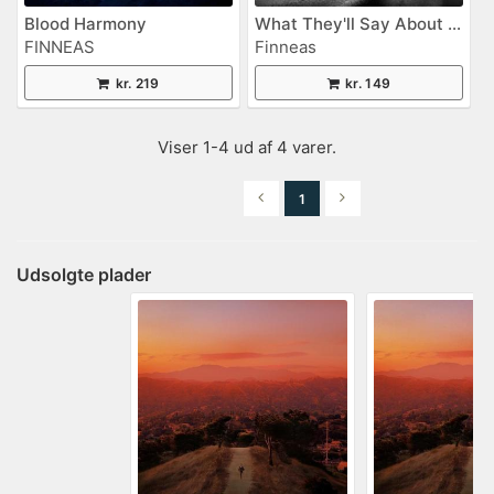
Blood Harmony
What They'll Say About Us (single)
FINNEAS
Finneas
kr. 219
kr. 149
Viser 1-4 ud af 4 varer.
1
Udsolgte plader