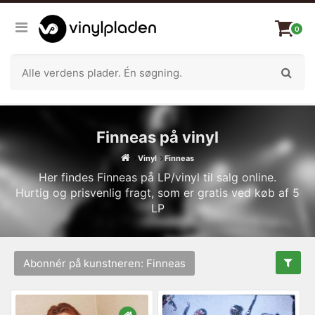
0
Finneas på vinyl
Vinyl
Finneas
Her findes Finneas på LP/vinyl til salg online.
Hurtig og prisvenlig fragt, som er gratis ved køb af 5
LP
Abonnér på kunstneren: Finneas