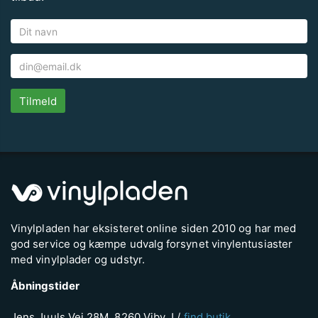
Tilmeld
Vinylpladen har eksisteret online siden 2010 og har med
god service og kæmpe udvalg forsynet vinylentusiaster
med vinylplader og udstyr.
Åbningstider
Jens Juuls Vej 28M, 8260 Viby J /
find butik