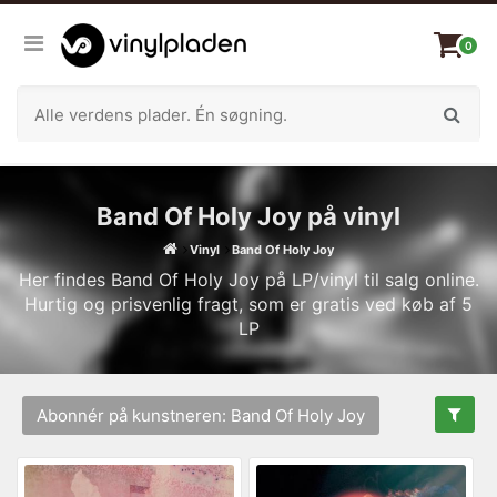
0
Band Of Holy Joy på vinyl
Vinyl
Band Of Holy Joy
Her findes Band Of Holy Joy på LP/vinyl til salg online.
Hurtig og prisvenlig fragt, som er gratis ved køb af 5
LP
Abonnér på kunstneren: Band Of Holy Joy