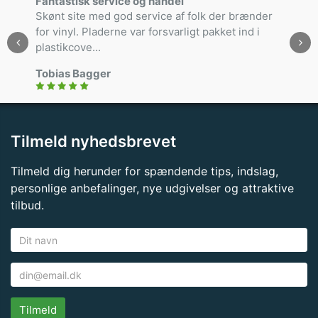
Fantastisk service og handel
Skønt site med god service af folk der brænder
for vinyl. Pladerne var forsvarligt pakket ind i
plastikcove...
Tobias Bagger
Tilmeld nyhedsbrevet
Tilmeld dig herunder for spændende tips, indslag,
personlige anbefalinger, nye udgivelser og attraktive
tilbud.
Tilmeld