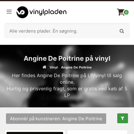
0
Angine De Poitrine på vinyl
Vinyl
Angine De Poitrine
Her findes Angine De Poitrine på LP/vinyl til salg
online.
Hurtig og prisvenlig fragt, som er gratis ved køb af 5
LP
Abonnér på kunstneren: Angine De Poitrine