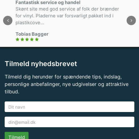
Fantastisk service og handel
Skønt site med god service af folk der brænder
for vinyl. Pladerne var forsvarligt pakket ind i
plastikcove...
Tobias Bagger
Tilmeld nyhedsbrevet
Tilmeld dig herunder for spændende tips, indslag,
personlige anbefalinger, nye udgivelser og attraktive
tilbud.
Tilmeld