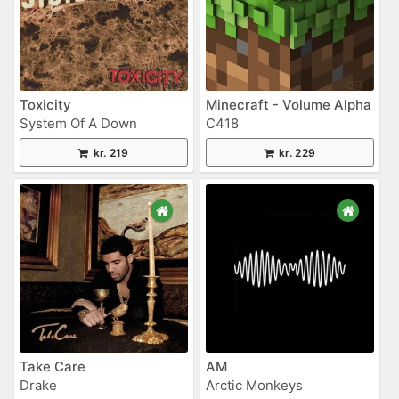
Toxicity
Minecraft - Volume Alpha
System Of A Down
C418
kr. 219
kr. 229
Take Care
AM
Drake
Arctic Monkeys