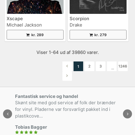
Xscape
Scorpion
Michael Jackson
Drake
kr. 289
kr. 279
Viser 1-64 ud af 39860 varer.
2
3
1246
1
…
Fantastisk service og handel
Skønt site med god service af folk der brænder
for vinyl. Pladerne var forsvarligt pakket ind i
plastikcove...
Tobias Bagger