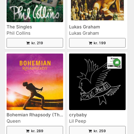
The Singles
Lukas Graham
Phil Collins
Lukas Graham
kr. 219
kr. 199
Bohemian Rhapsody (The Original Soundtrack)
crybaby
Queen
Lil Peep
kr. 289
kr. 259