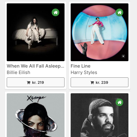
When We All Fall Asleep, Where Do We Go?
Fine Line
Billie Eilish
Harry Styles
kr. 219
kr. 239