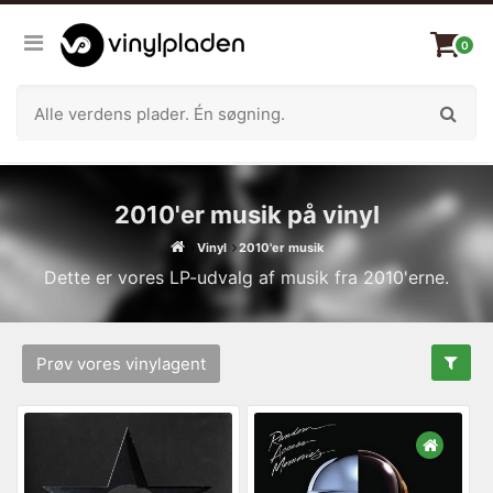
0
2010'er musik på vinyl
Vinyl
2010'er musik
Dette er vores LP-udvalg af musik fra 2010'erne.
Prøv vores vinylagent