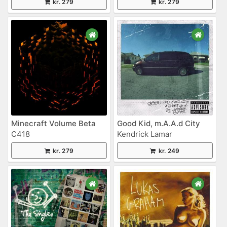
kr. 279
kr. 279
Minecraft Volume Beta
Good Kid, m.A.A.d City
C418
Kendrick Lamar
kr. 279
kr. 249