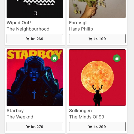
Wiped Out!
Forevigt
The Neighbourhood
Hans Philip
kr. 269
kr. 199
Starboy
Solkongen
The Weeknd
The Minds Of 99
kr. 279
kr. 299