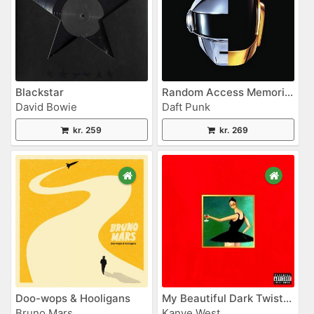
Blackstar
Random Access Memories
David Bowie
Daft Punk
kr. 259
kr. 269
Doo-wops & Hooligans
My Beautiful Dark Twisted Fantasy
Bruno Mars
Kanye West