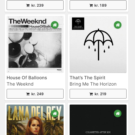
kr. 239
kr. 189
House Of Balloons
That’s The Spirit
The Weeknd
Bring Me The Horizon
kr. 249
kr. 219