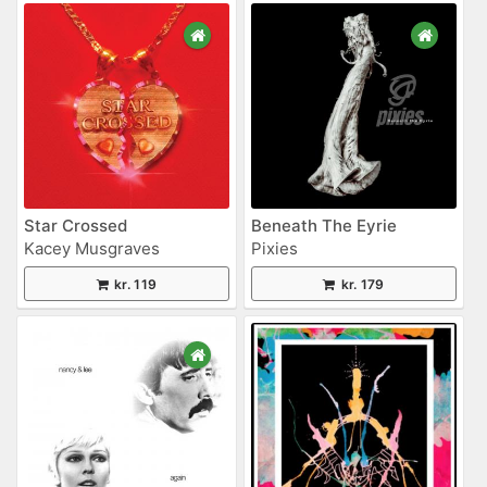
Star Crossed
Beneath The Eyrie
Kacey Musgraves
Pixies
kr. 119
kr. 179