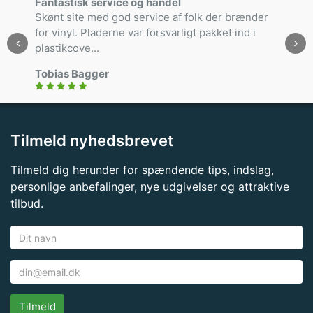
Fantastisk service og handel
Skønt site med god service af folk der brænder
for vinyl. Pladerne var forsvarligt pakket ind i
plastikcove...
Tobias Bagger
Tilmeld nyhedsbrevet
Tilmeld dig herunder for spændende tips, indslag,
personlige anbefalinger, nye udgivelser og attraktive
tilbud.
Tilmeld