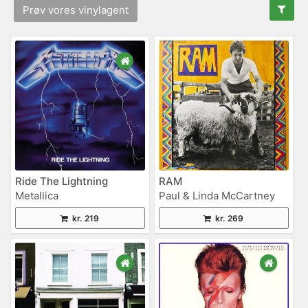
Prøv vores vinylagent
Ride The Lightning
RAM
Metallica
Paul & Linda McCartney
kr. 219
kr. 269