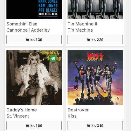
Somethin' Else
Tin Machine II
Cannonball Adderley
Tin Machine
kr. 139
kr. 229
Daddy's Home
Destroyer
St. Vincent
Kiss
kr. 169
kr. 319