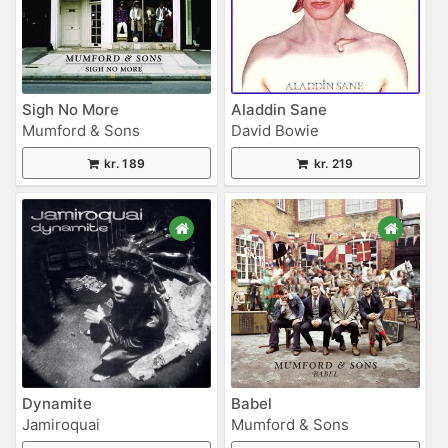
Sigh No More
Aladdin Sane
Mumford & Sons
David Bowie
kr. 189
kr. 219
Dynamite
Babel
Jamiroquai
Mumford & Sons