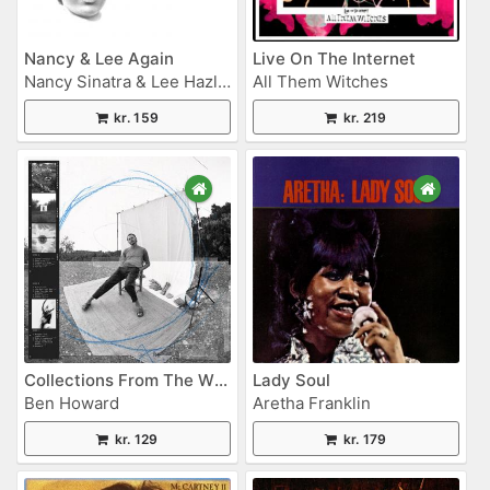
Nancy & Lee Again
Live On The Internet
Nancy Sinatra & Lee Hazlewood
All Them Witches
kr. 159
kr. 219
Collections From The Whiteout
Lady Soul
Ben Howard
Aretha Franklin
kr. 129
kr. 179