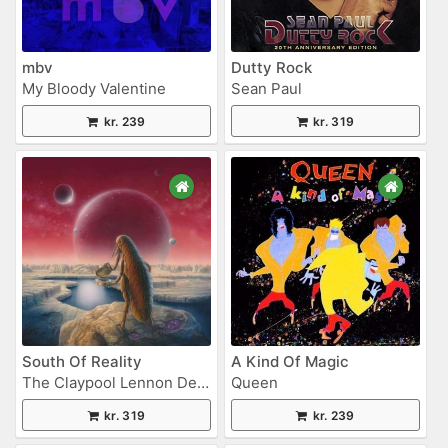
mbv
Dutty Rock
My Bloody Valentine
Sean Paul
kr. 239
kr. 319
South Of Reality
A Kind Of Magic
The Claypool Lennon Delirium
Queen
kr. 319
kr. 239