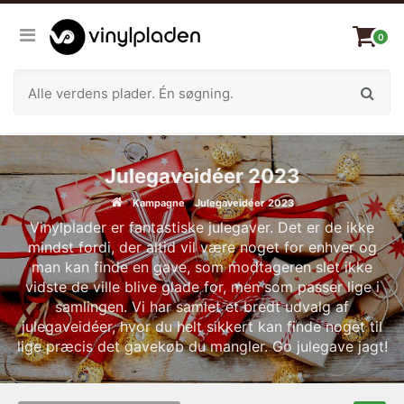
0
Julegaveidéer 2023
Kampagne
Julegaveidéer 2023
Vinylplader er fantastiske julegaver. Det er de ikke
mindst fordi, der altid vil være noget for enhver og
man kan finde en gave, som modtageren slet ikke
vidste de ville blive glade for, men som passer lige i
samlingen. Vi har samlet et bredt udvalg af
julegaveidéer, hvor du helt sikkert kan finde noget til
lige præcis det gavekøb du mangler. Go julegave jagt!