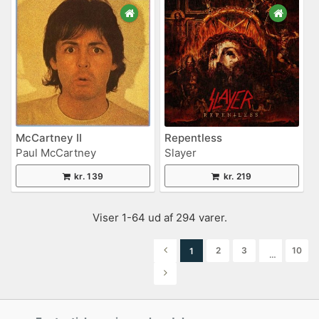
McCartney II
Repentless
Paul McCartney
Slayer
kr. 139
kr. 219
Viser 1-64 ud af 294 varer.
2
3
10
1
…