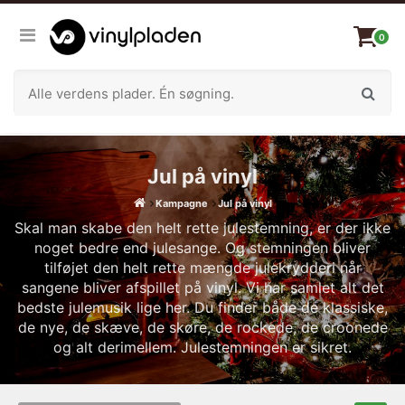
0
Jul på vinyl
Kampagne
Jul på vinyl
Skal man skabe den helt rette julestemning, er der ikke
noget bedre end julesange. Og stemningen bliver
tilføjet den helt rette mængde julekrydderi når
sangene bliver afspillet på vinyl. Vi har samlet alt det
bedste julemusik lige her. Du finder både de klassiske,
de nye, de skæve, de skøre, de rockede, de croonede
og alt derimellem. Julestemningen er sikret.