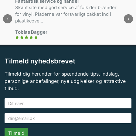
Fantastisk service og handel
Skønt site med god service af folk der brænder
for vinyl. Pladerne var forsvarligt pakket ind i
plastikcove...
Tobias Bagger
Tilmeld nyhedsbrevet
Tilmeld dig herunder for spændende tips, indslag,
personlige anbefalinger, nye udgivelser og attraktive
tilbud.
Tilmeld