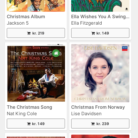
Christmas Album
Ella Wishes You A Swinging Christmas
Jackson 5
Ella Fitzgerald
kr. 219
kr. 149
The Christmas Song
Christmas From Norway
Nat King Cole
Lise Davidsen
kr. 149
kr. 239