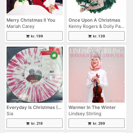
Merry Christmas II You
Once Upon A Christmas
Mariah Carey
Kenny Rogers & Dolly Parton
kr. 199
kr. 139
Everyday Is Christmas (Snowman)
Warmer In The Winter
Sia
Lindsey Stirling
kr. 219
kr. 299