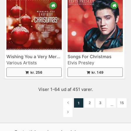
Wishing You a Very Merry Christmas
Songs For Christmas
Various Artists
Elvis Presley
kr. 256
kr. 149
Viser 1-64 ud af 451 varer.
2
3
15
1
…