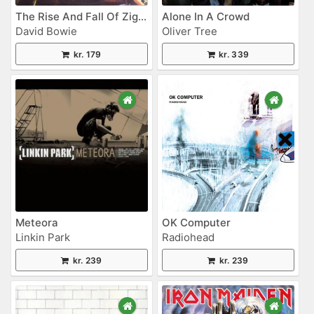
The Rise And Fall Of Ziggy Stardust And The Spiders From Mars
Alone In A Crowd
David Bowie
Oliver Tree
kr. 179
kr. 339
Meteora
OK Computer
Linkin Park
Radiohead
kr. 239
kr. 239