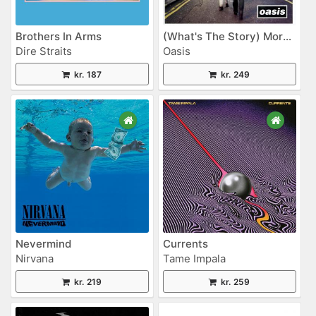
Brothers In Arms
(What's The Story) Morning Glory?
Dire Straits
Oasis
kr. 187
kr. 249
Nevermind
Currents
Nirvana
Tame Impala
kr. 219
kr. 259