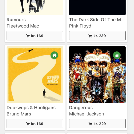
Rumours
The Dark Side Of The Moon
Fleetwood Mac
Pink Floyd
kr. 169
kr. 239
Doo-wops & Hooligans
Dangerous
Bruno Mars
Michael Jackson
kr. 169
kr. 229