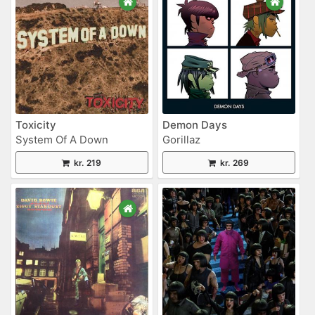
Toxicity
Demon Days
System Of A Down
Gorillaz
kr. 219
kr. 269