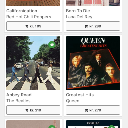
Californication
Born To Die
Red Hot Chili Peppers
Lana Del Rey
kr. 199
kr. 289
Abbey Road
Greatest Hits
The Beatles
Queen
kr. 219
kr. 279