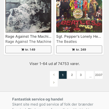
Rage Against The Machine
Sgt. Pepper's Lonely Hearts Club Band
Rage Against The Machine
The Beatles
kr. 149
kr. 249
Viser 1-64 ud af 74753 varer.
2
3
2337
1
…
Fantastisk service og handel
Skønt site med god service af folk der brænder