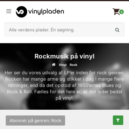
0
Rockmusik på vinyl
Vinyl
Rock
Her ser du vores udvalg af LP’er inden for rock genren.
Rocken har mange arme og stikker i dag i mange flere
retninger, end da det opstod af 1950’ernes Blues og
Rock & Roll. Fælles for det hele er, at det lyder bedst
på vinyl.
Abonnér på genren: Rock