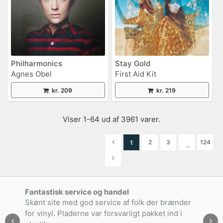
Philharmonics
Stay Gold
Agnes Obel
First Aid Kit
kr. 209
kr. 219
Viser 1-64 ud af 3961 varer.
2
3
124
1
…
Fantastisk service og handel
Skønt site med god service af folk der brænder
for vinyl. Pladerne var forsvarligt pakket ind i