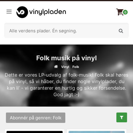
0
Folk musik på vinyl
Vinyl
Folk
Dette er vores LP-udvalg af folk-musik! Folk skal høres
på vinyl, så vi håber, du finder nogle vinylplader, du
kan li’ - vi garanterer en hurtig og sikker forsendelse.
God jagt :-)
Abonnér på genren: Folk