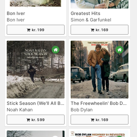
Bon Iver
Greatest Hits
Bon Iver
Simon & Garfunkel
kr. 199
kr. 169
Stick Season (We'll All Be Here Forever)
The Freewheelin' Bob Dylan
Noah Kahan
Bob Dylan
kr. 599
kr. 169