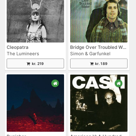
Cleopatra
Bridge Over Troubled Water
The Lumineers
Simon & Garfunkel
kr. 219
kr. 189