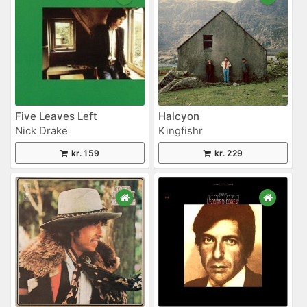
Five Leaves Left
Halcyon
Nick Drake
Kingfishr
kr. 159
kr. 229