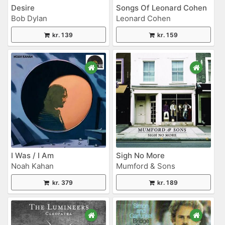
Desire
Songs Of Leonard Cohen
Bob Dylan
Leonard Cohen
kr. 139
kr. 159
I Was / I Am
Sigh No More
Noah Kahan
Mumford & Sons
kr. 379
kr. 189