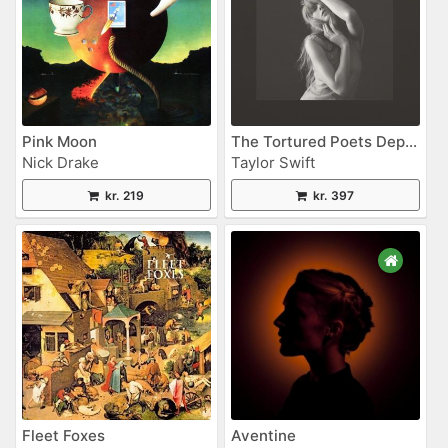
Pink Moon
The Tortured Poets Department
Nick Drake
Taylor Swift
kr. 219
kr. 397
Fleet Foxes
Aventine